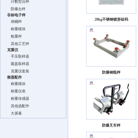
计数型台秤
防爆台秤
非标电子秤
20kg不锈钢锁形砝码
倒桶秤
称重模块
检重秤
其他工艺秤
克重仪
手压取样器
圆盘取样器
克重仪套装
防爆钢瓶秤
衡器配件
称重模块
称重仪表
称重传感器
其他选配件
大屏幕
防爆叉车秤