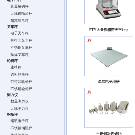
电子吊秤
直显吊钩秤
无线传输吊秤
耐高温吊秤
叉车秤
PTY大量程精密天平1mg
电子叉车秤
带打印叉车秤
不锈钢叉车秤
防爆叉车秤
轮椅秤
座椅秤
透析轮椅秤
带打印轮椅秤
单层电子地磅
不锈钢轮椅秤
测力仪
数显测力仪
无线测力仪
钢瓶秤
钢瓶电子秤
不锈钢钢瓶秤
不锈钢双钩砝码