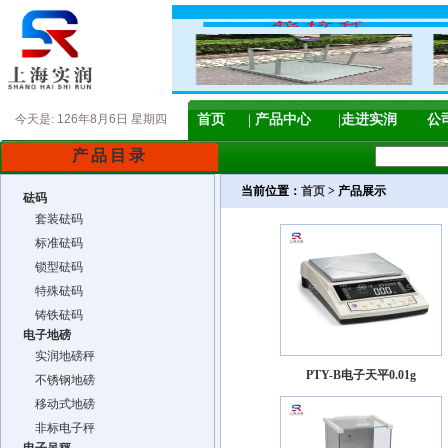
今天是:
126年8月6日 星期四
首页
产品中心
走进实润
公
产品目录
当前位置：
首页
> 产品展示
砝码
套装砝码
标准砝码
锁型砝码
特殊砝码
铸铁砝码
电子地磅
实润地磅秤
PTY-B电子天平0.01g
不锈钢地磅
移动式地磅
非标电子秤