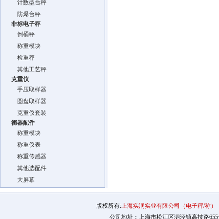
计数型台秤
防爆台秤
非标电子秤
倒桶秤
称重模块
检重秤
其他工艺秤
克重仪
手压取样器
圆盘取样器
克重仪套装
衡器配件
称重模块
称重仪表
称重传感器
其他选配件
大屏幕
版权所有:
上海实润实业有限公司（电子秤/称）
公司地址：上海市松江区泗泾镇高技路655号2幢12