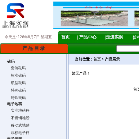
今天是:
126年8月7日 星期五
首页
产品中心
走进实润
公
产品目录
当前位置：
首页
> 产品展示
砝码
套装砝码
暂无产品！
标准砝码
锁型砝码
首
特殊砝码
铸铁砝码
电子地磅
实润地磅秤
不锈钢地磅
移动式地磅
非标电子秤