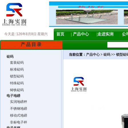
今天是:
126年8月8日 星期六
首页
产品中心
走进实润
公
产品目录
当前位置：
产品中心
>
砝码
>>
锁型砝
砝码
套装砝码
标准砝码
锁型砝码
特殊砝码
铸铁砝码
电子地磅
实润地磅秤
不锈钢地磅
移动式地磅
非标电子秤