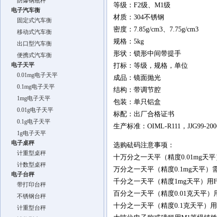
防爆钢瓶秤
等级：F2级、M1级
电子汽车衡
材质：304不锈钢
固定式汽车衡
密度：7.85g/cm3、7.75g/cm3
移动式汽车衡
规格：5kg
出口型汽车衡
形状：锁形中间带提手
便携式汽车衡
电子天平
打标：等级，规格，单位
0.01mg电子天平
成品：镜面抛光
0.1mg电子天平
结构：带调节腔
1mg电子天平
包装：单只铝盒
0.01g电子天平
标配：出厂合格证书
0.1g电子天平
生产标准：OIML-R111，JJG99-
1g电子天平
电子桌秤
选购砝码注意事项：
计重型桌秤
十万分之一天平（精度0.01mg天
计数型桌秤
万分之一天平（精度0.1mg天平）
电子台秤
千分之一天平（精度1mg天平）用
带打印台秤
百分之一天平（精度0.01克天平）
不锈钢台秤
十分之一天平（精度0.1克天平）
计重型台秤