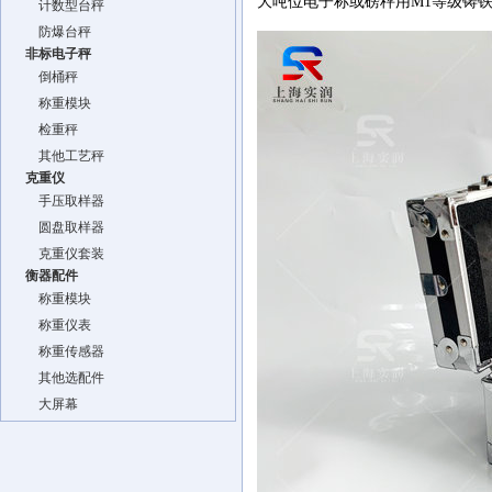
大吨位电子称或磅秤用M1等级铸
计数型台秤
防爆台秤
非标电子秤
倒桶秤
称重模块
检重秤
其他工艺秤
克重仪
手压取样器
圆盘取样器
克重仪套装
衡器配件
称重模块
称重仪表
称重传感器
其他选配件
大屏幕