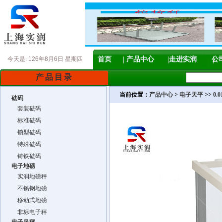
今天是:
126年8月6日 星期四
首页
产品中心
走进实润
公
产品目录
当前位置：
产品中心
>
电子天平
>>
0.
砝码
套装砝码
标准砝码
锁型砝码
特殊砝码
铸铁砝码
电子地磅
实润地磅秤
不锈钢地磅
移动式地磅
非标电子秤