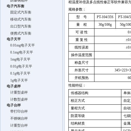
防爆钢瓶秤
程温度补偿及多点线性修正等软件兼容
电子汽车衡
规格参数：
固定式汽车衡
型
号
PT-104/35S
PT-104/
移动式汽车衡
量
程
30g/100g
50g/10
出口型汽车衡
可 读 性
0
便携式汽车衡
电子天平
重 复 性
±
0
0.01mg电子天平
线性误差
±
0
0.1mg电子天平
操作温度范围
1mg电子天平
称盘尺寸
0.01g电子天平
外形尺寸
345
×
223
×
0.1g电子天平
开机预热
60
1g电子天平
性能特征：
电子桌秤
计重型桌秤
传感器结构
单体
计数型桌秤
校正方式
自定
电子台秤
量程方式
自动
带打印台秤
防震等级
七级
不锈钢台秤
结构材质
金属
计重型台秤