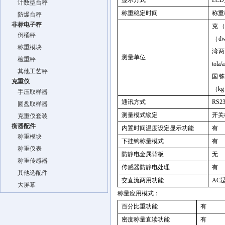
显示方式
LCD
计数型台秤
称重稳定时间
称重
防爆台秤
非标电子秤
克
倒桶秤
（
dw
称重模块
湾
测量单位
检重秤
tola/a
其他工艺秤
国
克重仪
（
kg
手压取样器
通讯方式
RS2
圆盘取样器
测量模式锁定
开关
克重仪套装
衡器配件
内置时间温度设定显示功能
有
称重模块
下挂钩称量模式
有
称重仪表
防静电金属背板
无
称重传感器
传感器防静电处理
有
其他选配件
交直流两用功能
AC
大屏幕
称量应用模式：
百分比重功能
有
密度称量直读功能
有