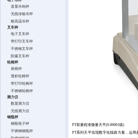
电子吊秤
直显吊钩秤
无线传输吊秤
耐高温吊秤
叉车秤
电子叉车秤
带打印叉车秤
不锈钢叉车秤
防爆叉车秤
轮椅秤
座椅秤
透析轮椅秤
带打印轮椅秤
不锈钢轮椅秤
测力仪
数显测力仪
无线测力仪
钢瓶秤
钢瓶电子秤
PT
双量程准微量天平
(0.00001
级
)
不锈钢钢瓶秤
PT
系列天平实现数字化线路方案，运用