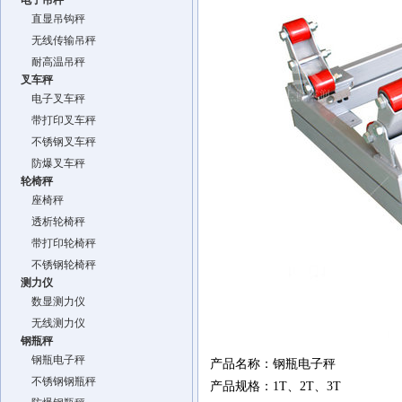
电子吊秤
直显吊钩秤
无线传输吊秤
耐高温吊秤
叉车秤
电子叉车秤
带打印叉车秤
不锈钢叉车秤
防爆叉车秤
轮椅秤
座椅秤
透析轮椅秤
带打印轮椅秤
不锈钢轮椅秤
测力仪
数显测力仪
无线测力仪
钢瓶秤
钢瓶电子秤
产品名称：钢瓶电子秤
不锈钢钢瓶秤
产品规格：1T、2T、3T