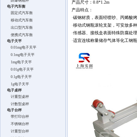
防爆钢瓶秤
产品尺寸：0.8*1.2m
电子汽车衡
产品特点：
固定式汽车衡
·碳钢材质，表面经喷吵、丙烯酸
移动式汽车衡
·移动式钢瓶滚轮支架，可安放多
出口型汽车衡
·传感器、接线盒表面特殊防腐处
便携式汽车衡
·适宜连续称量储存气体等化工钢
电子天平
0.01mg电子天平
0.1mg电子天平
1mg电子天平
0.01g电子天平
0.1g电子天平
1g电子天平
电子桌秤
计重型桌秤
计数型桌秤
电子台秤
带打印台秤
不锈钢台秤
计重型台秤