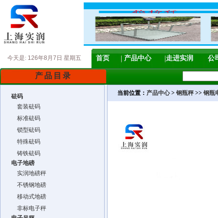
今天是:
126年8月7日 星期五
首页
产品中心
走进实润
公
产品目录
当前位置：
产品中心
>
钢瓶秤
>>
钢瓶
砝码
套装砝码
标准砝码
锁型砝码
特殊砝码
铸铁砝码
电子地磅
实润地磅秤
不锈钢地磅
移动式地磅
非标电子秤