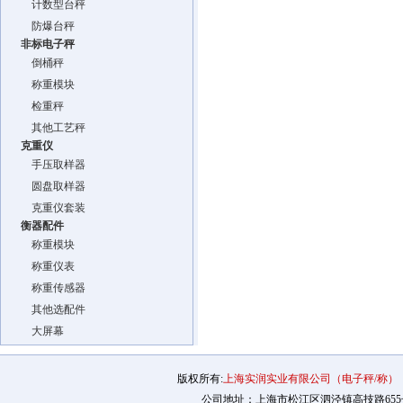
计数型台秤
防爆台秤
非标电子秤
倒桶秤
称重模块
检重秤
其他工艺秤
克重仪
手压取样器
圆盘取样器
克重仪套装
衡器配件
称重模块
称重仪表
称重传感器
其他选配件
大屏幕
版权所有:
上海实润实业有限公司（电子秤/称）
公司地址：上海市松江区泗泾镇高技路655号2幢12