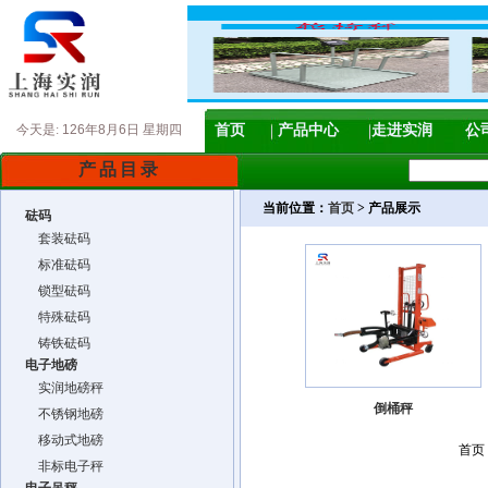
今天是:
126年8月6日 星期四
首页
产品中心
走进实润
公
产品目录
当前位置：
首页
> 产品展示
砝码
套装砝码
标准砝码
锁型砝码
特殊砝码
铸铁砝码
电子地磅
实润地磅秤
倒桶秤
不锈钢地磅
移动式地磅
首页
非标电子秤