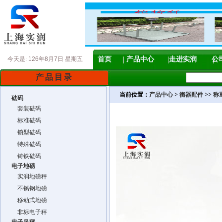
今天是:
126年8月7日 星期五
首页
产品中心
走进实润
公
产品目录
当前位置：
产品中心
>
衡器配件
>>
称
砝码
套装砝码
标准砝码
锁型砝码
特殊砝码
铸铁砝码
电子地磅
实润地磅秤
不锈钢地磅
移动式地磅
非标电子秤