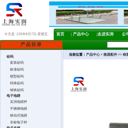
今天是:
126年8月7日 星期五
首页
产品中心
走进实润
公
产品目录
当前位置：
产品中心
>
衡器配件
>>
称
砝码
套装砝码
标准砝码
锁型砝码
特殊砝码
铸铁砝码
电子地磅
实润地磅秤
不锈钢地磅
移动式地磅
非标电子秤