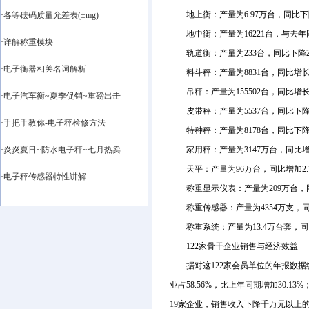
地上衡：产量为6.97万台，同比下降70.
·各等砝码质量允差表(±mg)
地中衡：产量为16221台，与去年同比增长
·详解称重模块
轨道衡：产量为233台，同比下降22.59
·电子衡器相关名词解析
料斗秤：产量为8831台，同比增长21%
吊秤：产量为155502台，同比增长3.4
·电子汽车衡~夏季促销~重磅出击
皮带秤：产量为5537台，同比下降10.6
·手把手教你-电子秤检修方法
特种秤：产量为8178台，同比下降14.5
·炎炎夏日~防水电子秤~七月热卖
家用秤：产量为3147万台，同比增长9.
天平：产量为96万台，同比增加2.73%；
·电子秤传感器特性讲解
称重显示仪表：产量为209万台，同比增加2
称重传感器：产量为4354万支，同比下降3
称重系统：产量为13.4万台套，同比增长1
122家骨干企业销售与经济效益
据对这122家会员单位的年报数据统计汇
业占58.56%，比上年同期增加30.
19家企业，销售收入下降千万元以上的