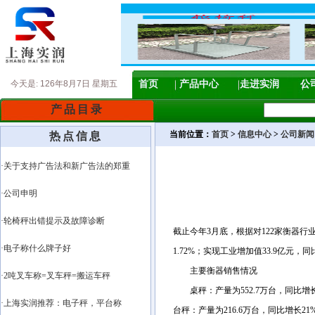
今天是:
126年8月7日 星期五
首页
产品中心
走进实润
公
产品目录
当前位置：
首页
>
信息中心
>
公司新闻
热点信息
·关于支持广告法和新广告法的郑重
·公司申明
·轮椅秤出错提示及故障诊断
截止今年3月底，根据对122家衡器行
·电子称什么牌子好
1.72%；实现工业增加值33.9亿元，同比
主要衡器销售情况
·2吨叉车称=叉车秤=搬运车秤
桌秤：产量为552.7万台，同比增长8.4
·上海实润推荐：电子秤，平台称
台秤：产量为216.6万台，同比增长21%；