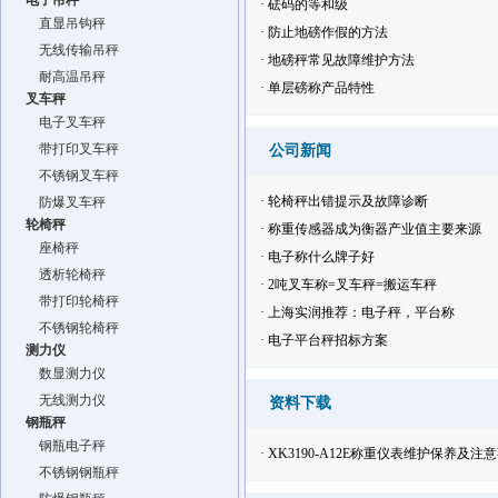
电子吊秤
·
砝码的等和级
直显吊钩秤
·
防止地磅作假的方法
无线传输吊秤
·
地磅秤常见故障维护方法
耐高温吊秤
·
单层磅称产品特性
叉车秤
电子叉车秤
带打印叉车秤
公司新闻
不锈钢叉车秤
·
轮椅秤出错提示及故障诊断
防爆叉车秤
轮椅秤
·
称重传感器成为衡器产业值主要来源
座椅秤
·
电子称什么牌子好
透析轮椅秤
·
2吨叉车称=叉车秤=搬运车秤
带打印轮椅秤
·
上海实润推荐：电子秤，平台称
不锈钢轮椅秤
·
电子平台秤招标方案
测力仪
数显测力仪
无线测力仪
资料下载
钢瓶秤
钢瓶电子秤
·
XK3190-A12E称重仪表维护保养及注
不锈钢钢瓶秤