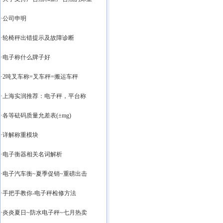
·公司申明
·轮椅秤出错提示及故障诊断
·电子称什么牌子好
·2吨叉车称=叉车秤=搬运车秤
·上海实润推荐：电子秤，平台称
·各等砝码质量允差表(±mg)
·详解称重模块
·电子衡器相关名词解析
·电子汽车衡~夏季促销~重磅出击
·手把手教你-电子秤检修方法
·炎炎夏日~防水电子秤~七月热卖