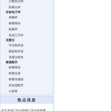
计数型台秤
防爆台秤
非标电子秤
倒桶秤
称重模块
检重秤
其他工艺秤
克重仪
手压取样器
圆盘取样器
克重仪套装
衡器配件
称重模块
称重仪表
称重传感器
其他选配件
大屏幕
热点信息
·关于支持广告法和新广告法的郑重