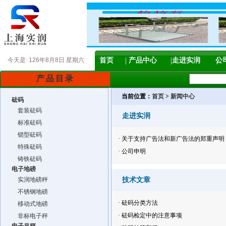
今天是:
126年8月8日 星期六
首页
产品中心
走进实润
公
产品目录
当前位置：
首页
>
新闻中心
砝码
套装砝码
走进实润
标准砝码
锁型砝码
·
关于支持广告法和新广告法的郑重声明
特殊砝码
·
公司申明
铸铁砝码
电子地磅
实润地磅秤
技术文章
不锈钢地磅
·
砝码分类方法
移动式地磅
·
砝码检定中的注意事项
非标电子秤