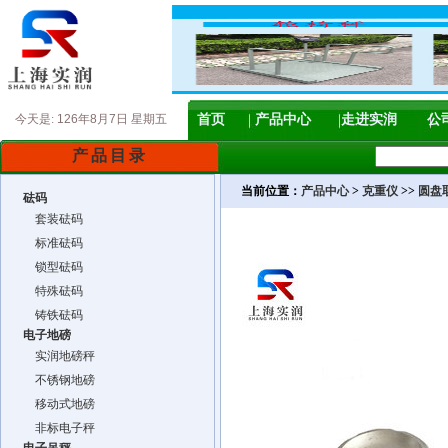
今天是:
126年8月7日 星期五
首页
产品中心
走进实润
公
产品目录
当前位置：
产品中心
>
克重仪
>>
圆盘
砝码
套装砝码
标准砝码
锁型砝码
特殊砝码
铸铁砝码
电子地磅
实润地磅秤
不锈钢地磅
移动式地磅
非标电子秤