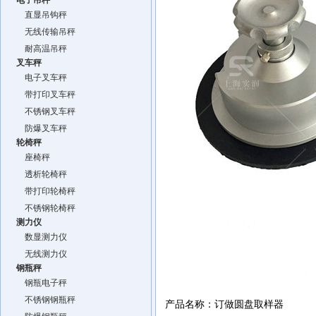
电子吊秤
直显吊钩秤
无线传输吊秤
耐高温吊秤
叉车秤
电子叉车秤
带打印叉车秤
不锈钢叉车秤
防爆叉车秤
轮椅秤
座椅秤
透析轮椅秤
带打印轮椅秤
不锈钢轮椅秤
测力仪
数显测力仪
无线测力仪
钢瓶秤
钢瓶电子秤
不锈钢钢瓶秤
产品名称：订做圆盘取样器