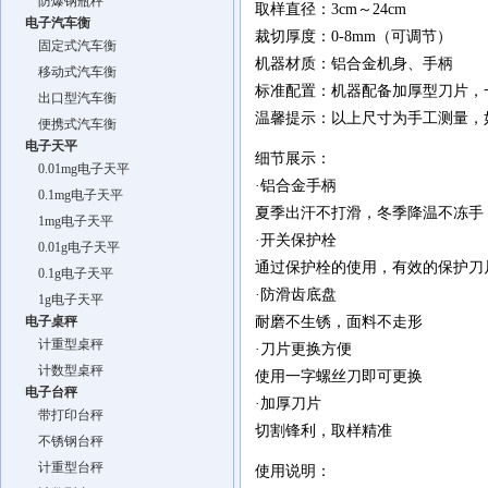
防爆钢瓶秤
取样直径：3cm～24cm
电子汽车衡
裁切厚度：0-8mm（可调节）
固定式汽车衡
机器材质：铝合金机身、手柄
移动式汽车衡
标准配置：机器配备加厚型刀片，一
出口型汽车衡
温馨提示：以上尺寸为手工测量，
便携式汽车衡
电子天平
细节展示：
0.01mg电子天平
·铝合金手柄
0.1mg电子天平
夏季出汗不打滑，冬季降温不冻手
1mg电子天平
·开关保护栓
0.01g电子天平
通过保护栓的使用，有效的保护刀
0.1g电子天平
·防滑齿底盘
1g电子天平
电子桌秤
耐磨不生锈，面料不走形
计重型桌秤
·刀片更换方便
计数型桌秤
使用一字螺丝刀即可更换
电子台秤
·加厚刀片
带打印台秤
切割锋利，取样精准
不锈钢台秤
计重型台秤
使用说明：