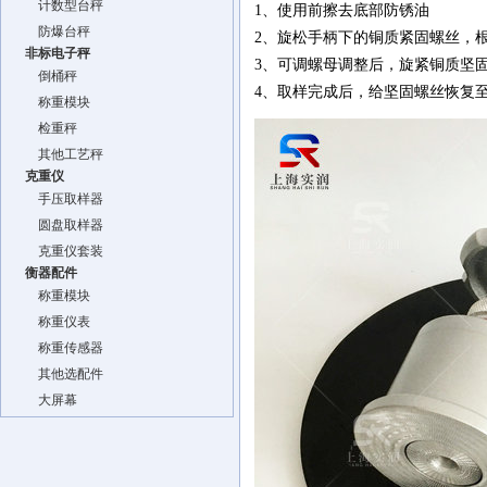
计数型台秤
1、使用前擦去底部防锈油
防爆台秤
2、旋松手柄下的铜质紧固螺丝，
非标电子秤
3、可调螺母调整后，旋紧铜质坚
倒桶秤
4、取样完成后，给坚固螺丝恢复
称重模块
检重秤
其他工艺秤
克重仪
手压取样器
圆盘取样器
克重仪套装
衡器配件
称重模块
称重仪表
称重传感器
其他选配件
大屏幕