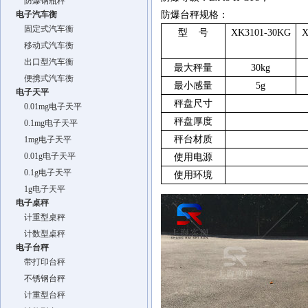
防爆钢瓶秤
电子汽车衡
防爆台秤规格：
固定式汽车衡
型 号
XK3101-30KG
X
移动式汽车衡
出口型汽车衡
最大秤量
30kg
便携式汽车衡
最小感量
5g
电子天平
秤盘尺寸
0.01mg电子天平
秤盘厚度
0.1mg电子天平
秤台材质
1mg电子天平
0.01g电子天平
使用电源
0.1g电子天平
使用环境
1g电子天平
电子桌秤
计重型桌秤
计数型桌秤
电子台秤
带打印台秤
不锈钢台秤
计重型台秤