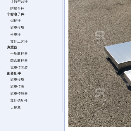
计数型台秤
防爆台秤
非标电子秤
倒桶秤
称重模块
检重秤
其他工艺秤
克重仪
手压取样器
圆盘取样器
克重仪套装
衡器配件
称重模块
称重仪表
称重传感器
其他选配件
大屏幕