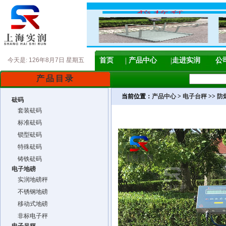
今天是:
126年8月7日 星期五
首页
产品中心
走进实润
公
产品目录
当前位置：
产品中心
>
电子台秤
>>
防
砝码
套装砝码
标准砝码
锁型砝码
特殊砝码
铸铁砝码
电子地磅
实润地磅秤
不锈钢地磅
移动式地磅
非标电子秤