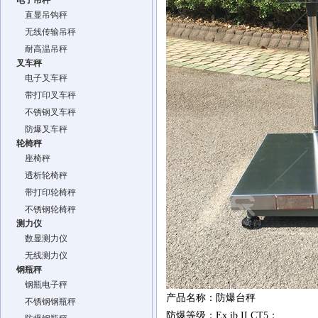
电子吊秤
直显吊钩秤
无线传输吊秤
耐高温吊秤
叉车秤
电子叉车秤
带打印叉车秤
不锈钢叉车秤
防爆叉车秤
轮椅秤
座椅秤
透析轮椅秤
带打印轮椅秤
不锈钢轮椅秤
测力仪
数显测力仪
无线测力仪
钢瓶秤
钢瓶电子秤
产品名称：防爆台秤
不锈钢钢瓶秤
防爆等级：Ex ib II CT5；