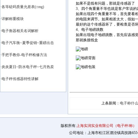
如果不是线有问题，那就是传感器了
·各等砝码质量允差表(±mg)
3、四个角重量不等也就是客户常说的
如果出现四个角重量不等，首先要看相
·详解称重模块
的电阻来调节。如果相差太大，假如一个角是
最好的这个传感器坏了，要检查是否坏
4、电子地磅跳数
·电子衡器相关名词解析
如果出现电子地磅跳数，首先应该感
那就换接线盒
·电子汽车衡~夏季促销~重磅出击
·手把手教你-电子秤检修方法
·炎炎夏日~防水电子秤~七月热卖
·电子秤传感器特性讲解
上条新闻：
电子称什
版权所有:
上海实润实业有限公司（电子秤/称）
公司地址：上海市松江区泗泾镇高技路655号2幢12