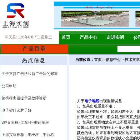
今天是:
126年8月7日 星期五
首页
产品中心
走进实润
公
产品目录
当前位置：
首页
>
信息中心
>
技术文章
热点信息
·关于支持广告法和新广告法的郑重
·公司申明
·轮椅秤出错提示及故障诊断
关于
电子地磅
出现重量误差
1、如果出现重量不准：
·电子称什么牌子好
如果出现重量不准，如果相差不大，
如果校正不过来，那么就把原因直接
2、如果出现货物放在秤上不显示重量
·2吨叉车称=叉车秤=搬运车秤
如果出现货物放在秤上不显示重量，可
颜色的线，如果有看到断裂的地方直
·上海实润推荐：电子秤，平台称
还有检查仪表背后的数据线小盒里的