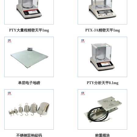
PTY大量程精密天平1mg
PTX-JA精密天平1mg
单层电子地磅
PTY分析天平0.1mg
不锈钢双钩砝码
称重模块