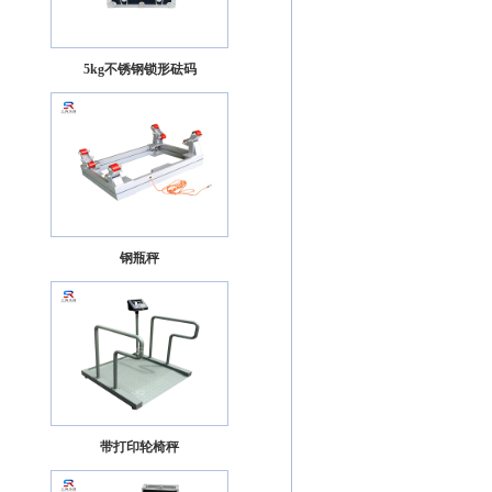
5kg不锈钢锁形砝码
钢瓶秤
带打印轮椅秤