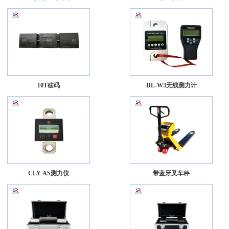
10T砝码
DL-W3无线测力计
CLY-AS测力仪
带蓝牙叉车秤