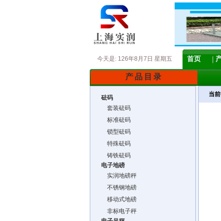
今天是:
126年8月7日 星期五
首页
产品目录
当前
砝码
套装砝码
标准砝码
锁型砝码
特殊砝码
铸铁砝码
电子地磅
实润地磅秤
不锈钢地磅
移动式地磅
非标电子秤