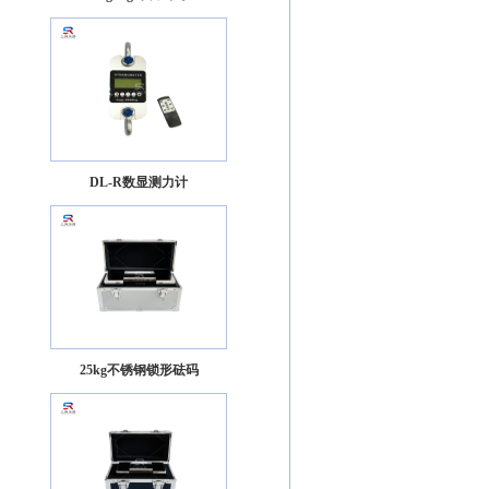
DL-R数显测力计
25kg不锈钢锁形砝码