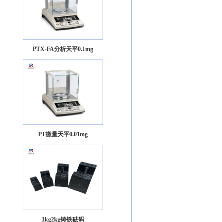
PTX-FA分析天平0.1mg
PT微量天平0.01mg
1kg2kg铸铁砝码