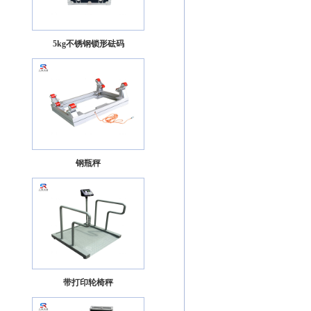
5kg不锈钢锁形砝码
钢瓶秤
带打印轮椅秤