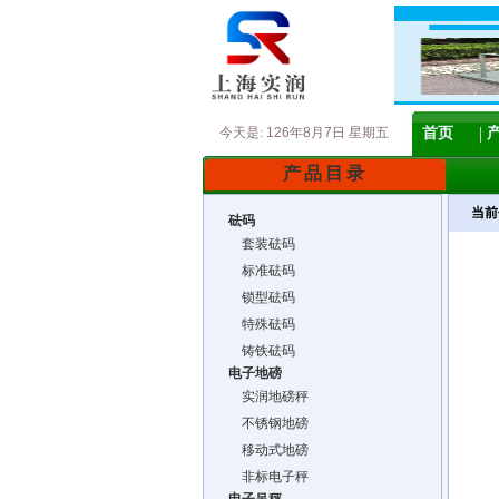
今天是:
126年8月7日 星期五
首页
产品目录
当前
砝码
套装砝码
标准砝码
锁型砝码
特殊砝码
铸铁砝码
电子地磅
实润地磅秤
不锈钢地磅
移动式地磅
非标电子秤