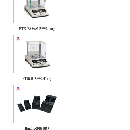
PTX-FA分析天平0.1mg
PT微量天平0.01mg
1kg2kg铸铁砝码