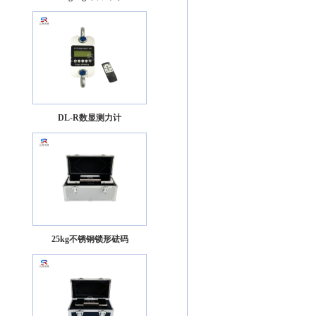
DL-R数显测力计
25kg不锈钢锁形砝码