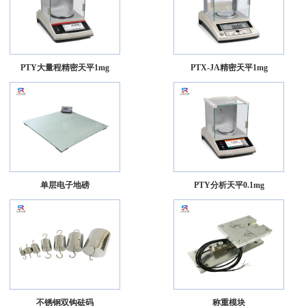
PTY大量程精密天平1mg
PTX-JA精密天平1mg
单层电子地磅
PTY分析天平0.1mg
不锈钢双钩砝码
称重模块