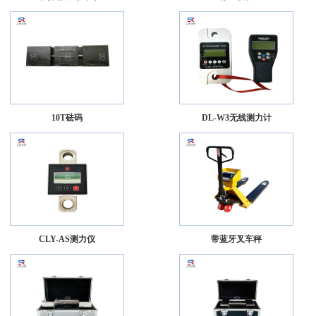
10T砝码
DL-W3无线测力计
CLY-AS测力仪
带蓝牙叉车秤