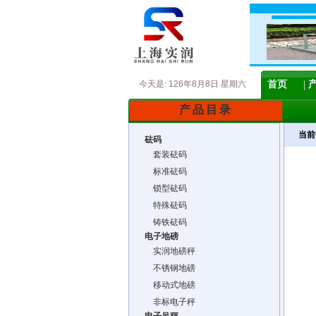
今天是:
126年8月8日 星期六
首页
产品目录
当前
砝码
套装砝码
标准砝码
锁型砝码
特殊砝码
铸铁砝码
电子地磅
实润地磅秤
不锈钢地磅
移动式地磅
非标电子秤