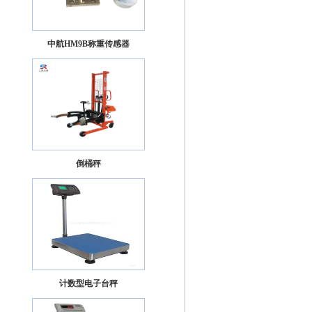
中航HM9B称重传感器
倒桶秤
计数型电子台秤