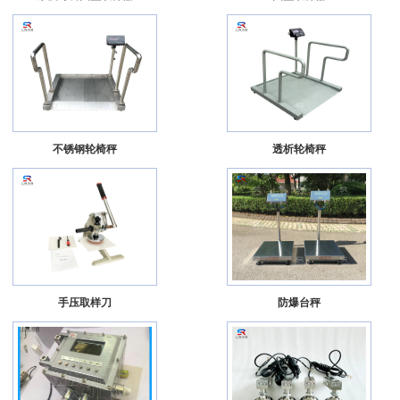
不锈钢轮椅秤
透析轮椅秤
手压取样刀
防爆台秤