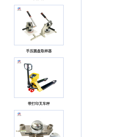
手压圆盘取样器
带打印叉车秤