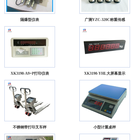
隔爆型仪表
广测YZC-320C称重传感
XK3190-A9+P打印仪表
XK3190-YHL大屏幕显示
不锈钢带打印叉车秤
小型计重桌秤