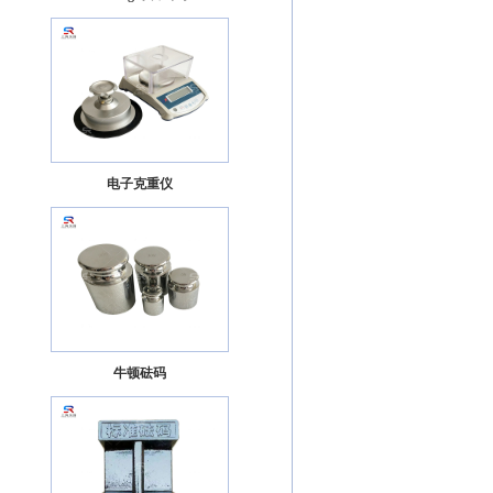
电子克重仪
牛顿砝码