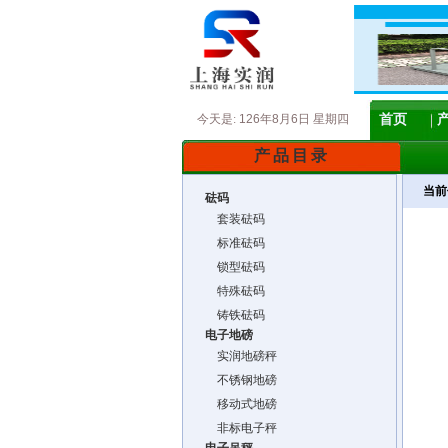
今天是:
126年8月6日 星期四
首页
产品目录
当前
砝码
套装砝码
标准砝码
锁型砝码
特殊砝码
铸铁砝码
电子地磅
实润地磅秤
不锈钢地磅
移动式地磅
非标电子秤