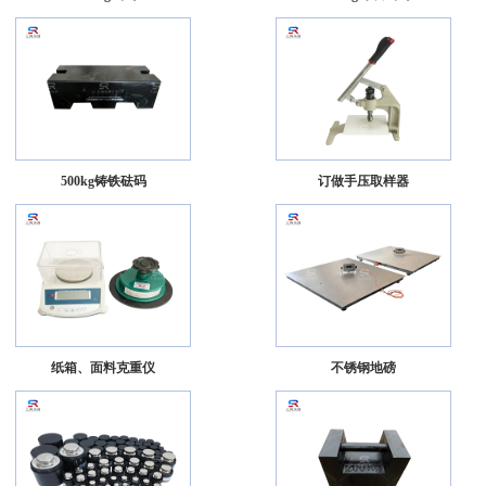
500kg铸铁砝码
订做手压取样器
纸箱、面料克重仪
不锈钢地磅